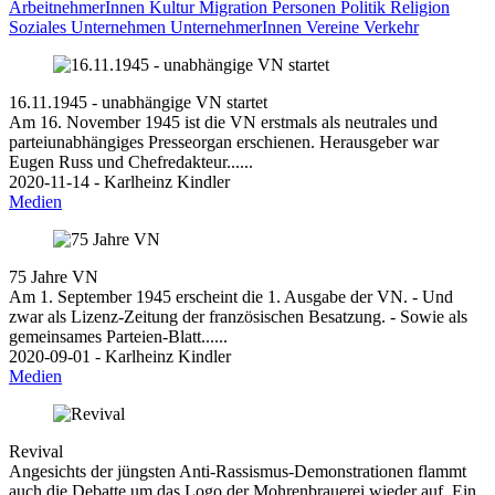
ArbeitnehmerInnen
Kultur
Migration
Personen
Politik
Religion
Soziales
Unternehmen
UnternehmerInnen
Vereine
Verkehr
16.11.1945 - unabhängige VN startet
Am 16. November 1945 ist die VN erstmals als neutrales und
parteiunabhängiges Presseorgan erschienen. Herausgeber war
Eugen Russ und Chefredakteur......
2020-11-14 - Karlheinz Kindler
Medien
75 Jahre VN
Am 1. September 1945 erscheint die 1. Ausgabe der VN. - Und
zwar als Lizenz-Zeitung der französischen Besatzung. - Sowie als
gemeinsames Parteien-Blatt......
2020-09-01 - Karlheinz Kindler
Medien
Revival
Angesichts der jüngsten Anti-Rassismus-Demonstrationen flammt
auch die Debatte um das Logo der Mohrenbrauerei wieder auf. Ein