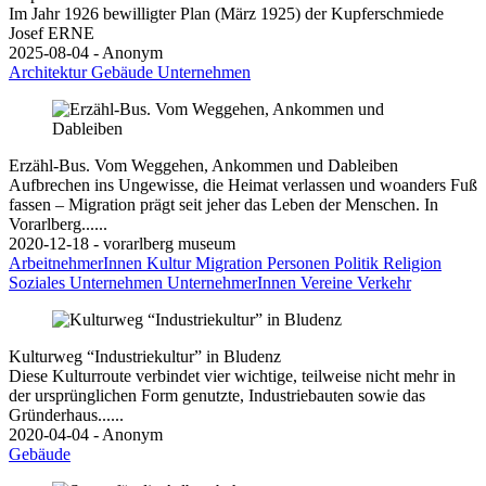
Im Jahr 1926 bewilligter Plan (März 1925) der Kupferschmiede
Josef ERNE
2025-08-04 - Anonym
Architektur
Gebäude
Unternehmen
Erzähl-Bus. Vom Weggehen, Ankommen und Dableiben
Aufbrechen ins Ungewisse, die Heimat verlassen und woanders Fuß
fassen – Migration prägt seit jeher das Leben der Menschen. In
Vorarlberg......
2020-12-18 - vorarlberg museum
ArbeitnehmerInnen
Kultur
Migration
Personen
Politik
Religion
Soziales
Unternehmen
UnternehmerInnen
Vereine
Verkehr
Kulturweg “Industriekultur” in Bludenz
Diese Kulturroute verbindet vier wichtige, teilweise nicht mehr in
der ursprünglichen Form genutzte, Industriebauten sowie das
Gründerhaus......
2020-04-04 - Anonym
Gebäude