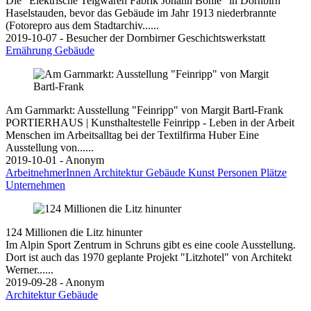
Die "Elektrische Teigwaren Fabrik Johann Bohle" in Dornbirn
Haselstauden, bevor das Gebäude im Jahr 1913 niederbrannte
(Fotorepro aus dem Stadtarchiv......
2019-10-07 - Besucher der Dornbirner Geschichtswerkstatt
Ernährung
Gebäude
Am Garnmarkt: Ausstellung "Feinripp" von Margit Bartl-Frank
PORTIERHAUS | Kunsthaltestelle Feinripp - Leben in der Arbeit
Menschen im Arbeitsalltag bei der Textilfirma Huber Eine
Ausstellung von......
2019-10-01 - Anonym
ArbeitnehmerInnen
Architektur
Gebäude
Kunst
Personen
Plätze
Unternehmen
124 Millionen die Litz hinunter
Im Alpin Sport Zentrum in Schruns gibt es eine coole Ausstellung.
Dort ist auch das 1970 geplante Projekt "Litzhotel" von Architekt
Werner......
2019-09-28 - Anonym
Architektur
Gebäude