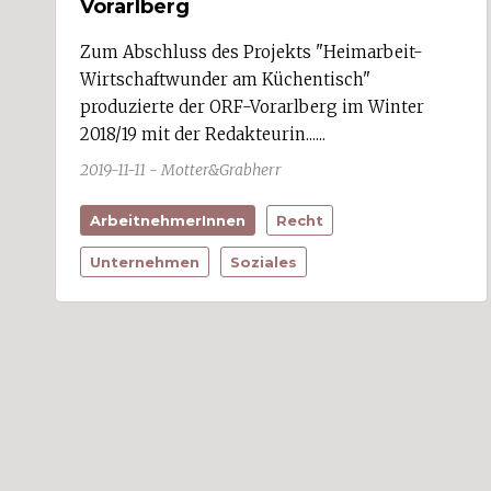
Vorarlberg
Schnepfau
Schnifis (1)
Schoppernau
Zum Abschluss des Projekts "Heimarbeit-
Schröcken
Wirtschaftwunder am Küchentisch"
Schruns (4)
produzierte der ORF-Vorarlberg im Winter
Schwarzach (3)
2018/19 mit der Redakteurin......
Schwarzenberg
Sibratsgfäll
2019-11-11 - Motter&Grabherr
Silbertal
Sonntag
ArbeitnehmerInnen
Recht
Stallehr (1)
Sulz (1)
Unternehmen
Soziales
Sulzberg (1)
Thüringen (3)
Thüringerberg
Tschagguns (2)
Übersaxen (1)
Vandans
Viktorsberg
Warth
Weiler
Wolfurt (1)
Zwischenwasser (2)