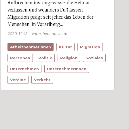
Aufbrechen ins Ungewisse, die Heimat
verlassen und woanders Fuß fassen –
Migration prägt seit jeher das Leben der
Menschen. In Vorarlberg......
2020-12-18 - vorarlberg museum
ArbeitnehmerInnen
Kultur
Migration
Personen
Politik
Religion
Soziales
Unternehmen
UnternehmerInnen
Vereine
Verkehr