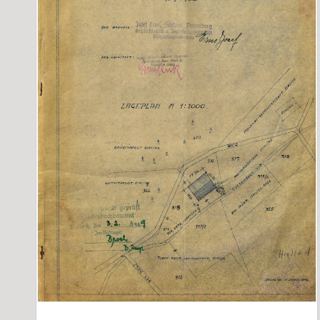
Finanzen/Versicherungen
Gastgewerbe/Fremdenverkehr (1)
Gesundheit/Körperpflege (2)
Glas (1)
Grafik/Werbung (2)
Handel (2)
Handwerk (2)
Haushalt
Holzverarbeitung
Kunst/Kultur
Kunststoff/Chemie
Land- und Forstwirtschaft (1)
Metall/Elektro/Elektronik (6)
Musik/Unterhaltung
Nahrungs- und Genussmittel (11)
öffentlicher Dienst
Papier/Bürobedarf
Politik (5)
Religion
Soziales (1)
Sport/Freizeit (3)
Stickerei (6)
Textil/Bekleidung (6)