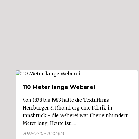
Fußach (3)
Gaißau (1)
Gaschurn
Göfis (2)
Götzis (10)
Hard (7)
Hittisau
Höchst (3)
Hörbranz (1)
Hohenems (6)
Hohenweiler
Innerbraz
Kennelbach (3)
Klaus (1)
110 Meter lange Weberei
Klösterle
Koblach (1)
Krumbach
Von 1838 bis 1983 hatte die Textilfirma
Langen bei Bregenz
Herrburger & Rhomberg eine Fabrik in
Langenegg
Innsbruck - die Weberei war über einhundert
Laterns
Meter lang. Heute ist......
Lauterach (4)
Lech (1)
2019-12-16 - Anonym
Lingenau