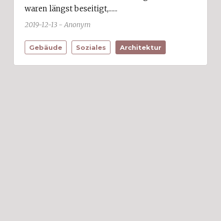
waren längst beseitigt,......
2019-12-13 - Anonym
Gebäude
Soziales
Architektur