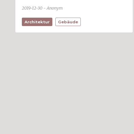
Bildstein (2)
2019-12-30 - Anonym
Bizau
Blons
Bludenz (14)
Architektur
Gebäude
Bludesch (4)
Brand (1)
Bregenz (21)
Buch
Bürs (3)
Bürserberg (1)
Dalaas (1)
Damüls
Doren (1)
Dornbirn (37)
Düns
Dünserberg (1)
Egg
Eichenberg
Feldkirch (36)
Fontanella
Frastanz (3)
Fraxern