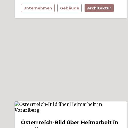
Lochau (2)
Unternehmen
Gebäude
Architektur
Lorüns (1)
Ludesch (2)
Lustenau (22)
Mäder (1)
Meiningen (1)
Mellau
Mittelberg (4)
Möggers
Nenzing (2)
Nüziders (2)
Raggal
Rankweil (10)
Reuthe
Riefensberg
Röns
Röthis
Sankt Anton im Montafon
Sankt Gallenkirch
Sankt Gerold
Satteins (2)
Österrreich-Bild über Heimarbeit in
Schlins (3)