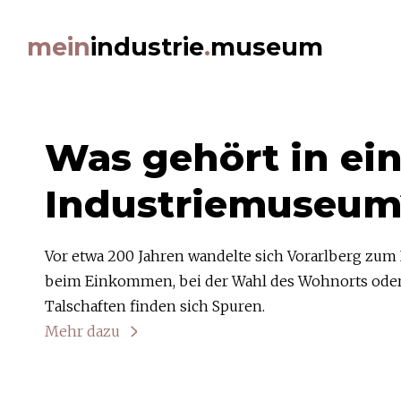
Beiträge Filtern
mein
industrie
.
museum
Themen
ArbeitnehmerInnen (22)
Architektur (24)
Was gehört in ein
Auszeichnungen (8)
Bildung (8)
Ernährung (20)
Industriemuseum
Ereignisse (18)
Erfindungen (20)
Erzeugnisse (38)
Vor etwa 200 Jahren wandelte sich Vorarlberg zum I
Gebäude (33)
Grafik (12)
beim Einkommen, bei der Wahl des Wohnorts oder 
Jubiläen (12)
Talschaften finden sich Spuren.
Kultur (11)
Mehr dazu
Kunst (11)
Medien (11)
Medizin (4)
Wie beeinflusst Industrie mein eigenes Leben?
Migration (16)
Mehr über das Projekt