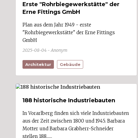
Erste "Rohrbiegewerkstätte" der
Verkehr/Transport (5)
Erne Fittings GmbH
Wirtschaftsdienste (4)
Region
Plan aus dem Jahr 1949 - erste
Arlbergregion (5)
"Rohrbiegewerkstätte" der Erne Fittings
Brandnertal (6)
Bregenzerwald (14)
GmbH
Großes Walsertal (5)
2025-08-04 - Anonym
Kleinwalsertal (9)
Klostertal (5)
Laternsertal (5)
Architektur
Gebäude
Leiblachtal (8)
Montafon (17)
Rheintal (154)
Walgau (53)
Ort
188 historische Industriebauten
Alberschwende (1)
Altach (1)
In Vorarlberg finden sich viele Industriebauten
Andelsbuch (1)
aus der Zeit zwischen 1800 und 1945. Barbara
Au
Bartholomäberg (2)
Motter und Barbara Grabherr-Schneider
Bezau (1)
stellen 188......