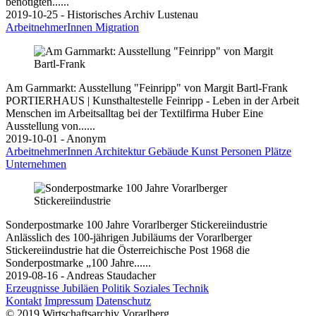
benötigten......
2019-10-25 - Historisches Archiv Lustenau
ArbeitnehmerInnen
Migration
Am Garnmarkt: Ausstellung "Feinripp" von Margit Bartl-Frank
PORTIERHAUS | Kunsthaltestelle Feinripp - Leben in der Arbeit
Menschen im Arbeitsalltag bei der Textilfirma Huber Eine
Ausstellung von......
2019-10-01 - Anonym
ArbeitnehmerInnen
Architektur
Gebäude
Kunst
Personen
Plätze
Unternehmen
Sonderpostmarke 100 Jahre Vorarlberger Stickereiindustrie
Anlässlich des 100-jährigen Jubiläums der Vorarlberger
Stickereiindustrie hat die Österreichische Post 1968 die
Sonderpostmarke „100 Jahre......
2019-08-16 - Andreas Staudacher
Erzeugnisse
Jubiläen
Politik
Soziales
Technik
Kontakt
Impressum
Datenschutz
© 2019 Wirtschaftsarchiv Vorarlberg