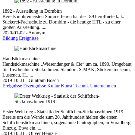
1892 - Ausstellung in Dornbirn
Bereits in ihren ersten Sommerferien hat die 1891 eröffnete k. k.
Stickerei-Fachschule zu Dornbirn - die heutige HTL - zu einer
großen Ausstellung......
2020-01-02 - Anonym
Bildung
Ereignisse
Handstickmaschine
Handstickmaschine „Wiesendanger & Cie“ um ca. 1890. Umgebaut
für Taschentuch-Stickrahmen. Standort: S-MAK, Stickereimuseum,
Lustenau, H......
2019-10-31 - Guntram Bösch
Ereignisse
Erzeugnisse
Kultur
Kunst
Technik
Unternehmen
Erster Weltkrieg - Statistik der Schiffchen-Stickmaschinen 1919
Bereits um die Wende zum 20. Jahrhundert hielten die ersten
Schiffchenstickmaschinen, sogenannte Pantographen, in Vorarlberg
Einzug. Etwa ein......
2019-10-31 - Oliver Heinzle