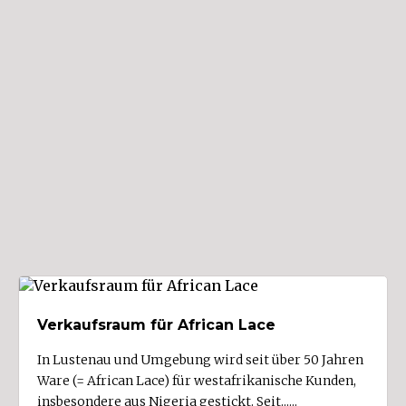
Buch
Bürs (3)
Bürserberg (1)
Dalaas (1)
Damüls
Doren (1)
Dornbirn (37)
Düns
Dünserberg (1)
Egg
Eichenberg
Verkaufsraum für African Lace
Feldkirch (36)
In Lustenau und Umgebung wird seit über 50 Jahren
Fontanella
Ware (= African Lace) für westafrikanische Kunden,
Frastanz (3)
insbesondere aus Nigeria gestickt. Seit......