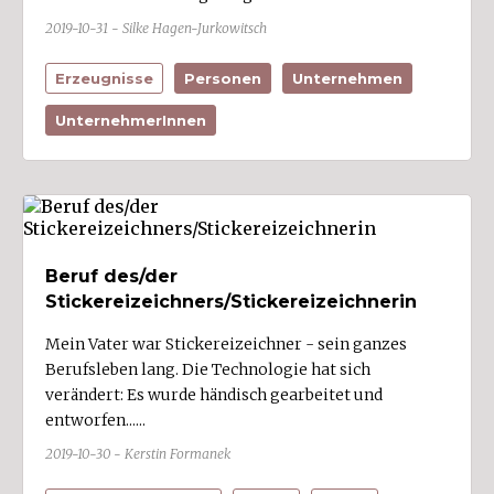
Fraxern
2019-10-31 - Silke Hagen-Jurkowitsch
Fußach (3)
Erzeugnisse
Personen
Unternehmen
Gaißau (1)
UnternehmerInnen
Gaschurn
Göfis (2)
Götzis (10)
Hard (7)
Hittisau
Beruf des/der
Stickereizeichners/Stickereizeichnerin
Höchst (3)
Hörbranz (1)
Mein Vater war Stickereizeichner - sein ganzes
Berufsleben lang. Die Technologie hat sich
Hohenems (6)
verändert: Es wurde händisch gearbeitet und
Hohenweiler
entworfen......
Innerbraz
2019-10-30 - Kerstin Formanek
Kennelbach (3)