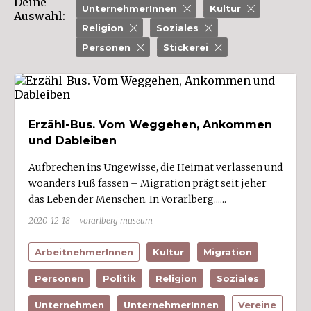
Deine
Soziales (26)
UnternehmerInnen
Kultur
Auswahl:
Sport (13)
Religion
Soziales
Statistik (6)
Personen
Stickerei
Technik (49)
Unternehmen (78)
UnternehmerInnen (33)
Erzähl-Bus. Vom Weggehen, Ankommen
Vereine (7)
und Dableiben
Verkehr (37)
Aufbrechen ins Ungewisse, die Heimat verlassen und
Verwaltung (9)
woanders Fuß fassen – Migration prägt seit jeher
das Leben der Menschen. In Vorarlberg......
2020-12-18 - vorarlberg museum
Wirtschaftszweige
ArbeitnehmerInnen
Kultur
Migration
Bau/Baustoffe (3)
Personen
Politik
Religion
Soziales
Bildung/Wissenschaft (2)
Unternehmen
UnternehmerInnen
Vereine
Energie- und Wasserversorgung (5)