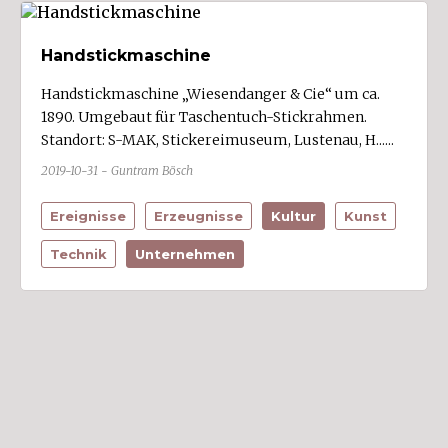
Region
Handstickmaschine
Arlbergregion (5)
Brandnertal (6)
Handstickmaschine „Wiesendanger & Cie“ um ca.
1890. Umgebaut für Taschentuch-Stickrahmen.
Bregenzerwald (14)
Standort: S-MAK, Stickereimuseum, Lustenau, H......
Großes Walsertal (5)
2019-10-31 - Guntram Bösch
Kleinwalsertal (9)
Ereignisse
Erzeugnisse
Kultur
Kunst
Klostertal (5)
Laternsertal (5)
Technik
Unternehmen
Leiblachtal (8)
Montafon (17)
Rheintal (154)
Walgau (53)