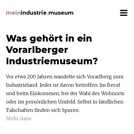
Beiträge Filtern
mein
industrie
.
museum
Themen
Was gehört in ein
ArbeitnehmerInnen (22)
Vorarlberger
Architektur (24)
Industriemuseum?
Auszeichnungen (8)
Bildung (8)
Vor etwa 200 Jahren wandelte sich Vorarlberg zum
Ernährung (20)
Industrieland. Jeder ist davon betroffen: Im Beruf
Ereignisse (18)
und beim Einkommen, bei der Wahl des Wohnorts
Erfindungen (20)
oder im persönlichen Umfeld. Selbst in ländlichen
Erzeugnisse (38)
Talschaften finden sich Spuren.
Gebäude (33)
Mehr dazu
Grafik (12)