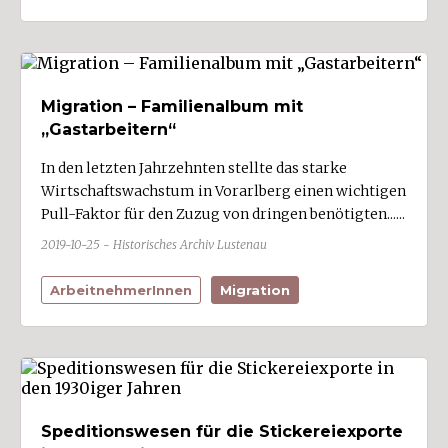
Mäder (1)
Meiningen (1)
Mellau
Migration – Familienalbum mit
Mittelberg (4)
„Gastarbeitern“
Möggers
In den letzten Jahrzehnten stellte das starke
Nenzing (2)
Wirtschaftswachstum in Vorarlberg einen wichtigen
Pull-Faktor für den Zuzug von dringen benötigten......
Nüziders (2)
2019-10-25 - Historisches Archiv Lustenau
Raggal
Rankweil (10)
ArbeitnehmerInnen
Migration
Reuthe
Riefensberg
Röns
Röthis
Speditionswesen für die Stickereiexporte
Sankt Anton im Montafon