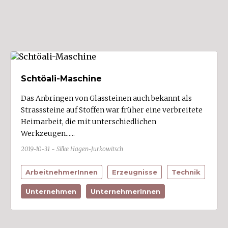
Ort
Alberschwende (1)
Altach (1)
Andelsbuch (1)
Au
Schtöali-Maschine
Bartholomäberg (2)
Das Anbringen von Glassteinen auch bekannt als
Bezau (1)
Strasssteine auf Stoffen war früher eine verbreitete
Heimarbeit, die mit unterschiedlichen
Bildstein (2)
Werkzeugen......
Bizau
2019-10-31 - Silke Hagen-Jurkowitsch
Blons
ArbeitnehmerInnen
Erzeugnisse
Technik
Bludenz (14)
Bludesch (4)
Unternehmen
UnternehmerInnen
Brand (1)
Bregenz (21)