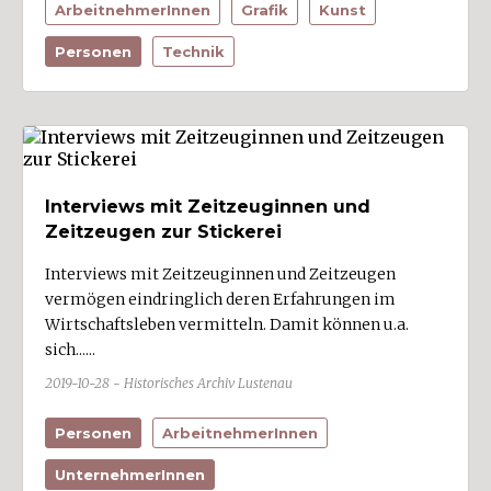
ArbeitnehmerInnen
Grafik
Kunst
Klaus (1)
Personen
Technik
Klösterle
Koblach (1)
Krumbach
Langen bei Bregenz
Langenegg
Interviews mit Zeitzeuginnen und
Zeitzeugen zur Stickerei
Laterns
Lauterach (4)
Interviews mit Zeitzeuginnen und Zeitzeugen
vermögen eindringlich deren Erfahrungen im
Lech (1)
Wirtschaftsleben vermitteln. Damit können u.a.
Lingenau
sich......
Lochau (2)
2019-10-28 - Historisches Archiv Lustenau
Lorüns (1)
Personen
ArbeitnehmerInnen
Ludesch (2)
UnternehmerInnen
Lustenau (22)