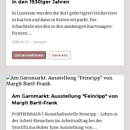
in den 1930iger Jahren
Sankt Gallenkirch
In Lustenau wurden die dort gefertigten Stickereien
Sankt Gerold
in Karton und dann in Kisten verpackt. Die
Satteins (2)
Schachteln wurden in den ansässigen Kartonagen-
Firmen......
Schlins (3)
2019-10-25 - Anonym
Schnepfau
Schnifis (1)
Unternehmen
Verkehr
Schoppernau
Schröcken
Schruns (4)
Schwarzach (3)
Am Garnmarkt: Ausstellung "Feinripp" von
Schwarzenberg
Margit Bartl-Frank
Sibratsgfäll
PORTIERHAUS | Kunsthaltestelle Feinripp - Leben in
Silbertal
der Arbeit Menschen im Arbeitsalltag bei der
Sonntag
Textilfirma Huber Eine Ausstellung von......