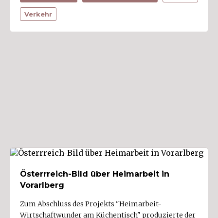
Verkehr
Fahrzeuge (3)
Finanzen/Versicherungen
Gastgewerbe/Fremdenverkehr (1)
Gesundheit/Körperpflege (2)
Glas (1)
Grafik/Werbung (2)
Handel (2)
Handwerk (2)
Haushalt
Holzverarbeitung
Kunst/Kultur
Österrreich-Bild über Heimarbeit in
Vorarlberg
Kunststoff/Chemie
Land- und Forstwirtschaft (1)
Zum Abschluss des Projekts "Heimarbeit-
Wirtschaftwunder am Küchentisch" produzierte der
Metall/Elektro/Elektronik (6)