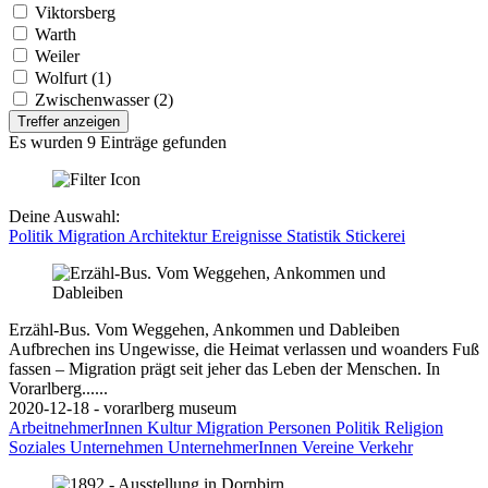
Viktorsberg
Warth
Weiler
Wolfurt (1)
Zwischenwasser (2)
Treffer anzeigen
Es wurden 9 Einträge gefunden
Deine Auswahl:
Politik
Migration
Architektur
Ereignisse
Statistik
Stickerei
Erzähl-Bus. Vom Weggehen, Ankommen und Dableiben
Aufbrechen ins Ungewisse, die Heimat verlassen und woanders Fuß
fassen – Migration prägt seit jeher das Leben der Menschen. In
Vorarlberg......
2020-12-18 - vorarlberg museum
ArbeitnehmerInnen
Kultur
Migration
Personen
Politik
Religion
Soziales
Unternehmen
UnternehmerInnen
Vereine
Verkehr