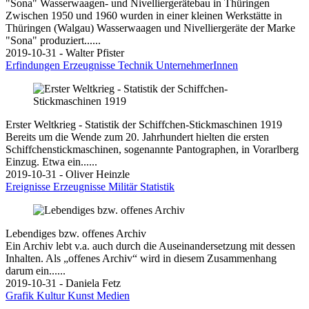
"Sona" Wasserwaagen- und Nivelliergerätebau in Thüringen
Zwischen 1950 und 1960 wurden in einer kleinen Werkstätte in
Thüringen (Walgau) Wasserwaagen und Nivelliergeräte der Marke
"Sona" produziert......
2019-10-31 - Walter Pfister
Erfindungen
Erzeugnisse
Technik
UnternehmerInnen
Erster Weltkrieg - Statistik der Schiffchen-Stickmaschinen 1919
Bereits um die Wende zum 20. Jahrhundert hielten die ersten
Schiffchenstickmaschinen, sogenannte Pantographen, in Vorarlberg
Einzug. Etwa ein......
2019-10-31 - Oliver Heinzle
Ereignisse
Erzeugnisse
Militär
Statistik
Lebendiges bzw. offenes Archiv
Ein Archiv lebt v.a. auch durch die Auseinandersetzung mit dessen
Inhalten. Als „offenes Archiv“ wird in diesem Zusammenhang
darum ein......
2019-10-31 - Daniela Fetz
Grafik
Kultur
Kunst
Medien