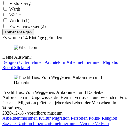
Viktorsberg
Warth
Weiler
Wolfurt (1)
Zwischenwasser (2)
Treffer anzeigen
Es wurden 14 Einträge gefunden
Deine Auswahl:
Religion
Unternehmen
Architektur
ArbeitnehmerInnen
Migration
Recht
Stickerei
Erzähl-Bus. Vom Weggehen, Ankommen und Dableiben
Aufbrechen ins Ungewisse, die Heimat verlassen und woanders Fuß
fassen – Migration prägt seit jeher das Leben der Menschen. In
Vorarlberg......
2020-12-18 - vorarlberg museum
ArbeitnehmerInnen
Kultur
Migration
Personen
Politik
Religion
Soziales
Unternehmen
UnternehmerInnen
Vereine
Verkehr