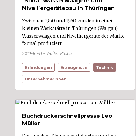
"Sona" Wasserwaagen- und
Schnepfau
Schnifis (1)
Nivelliergerätebau in Thüringen
Schoppernau
Schröcken
Zwischen 1950 und 1960 wurden in einer
Schruns (4)
kleinen Werkstätte in Thüringen (Walgau)
Schwarzach (3)
Wasserwaagen und Nivelliergeräte der Marke
Schwarzenberg
"Sona" produziert......
Sibratsgfäll
Silbertal
2019-10-31 - Walter Pfister
Sonntag
Stallehr (1)
Erfindungen
Erzeugnisse
Technik
Sulz (1)
Sulzberg (1)
UnternehmerInnen
Thüringen (3)
Thüringerberg
Tschagguns (2)
Übersaxen (1)
Vandans
Viktorsberg
Buchdruckerschnellpresse Leo
Warth
Weiler
Müller
Wolfurt (1)
Zwischenwasser (2)