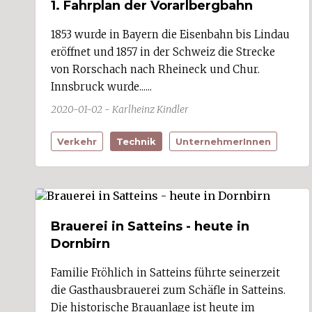
1. Fahrplan der Vorarlbergbahn
Bildstein (2)
Bizau
Blons
1853 wurde in Bayern die Eisenbahn bis Lindau
Bludenz (14)
eröffnet und 1857 in der Schweiz die Strecke
Bludesch (4)
von Rorschach nach Rheineck und Chur.
Brand (1)
Innsbruck wurde......
Bregenz (21)
Buch
2020-01-02 - Karlheinz Kindler
Bürs (3)
Bürserberg (1)
Verkehr
Technik
UnternehmerInnen
Dalaas (1)
Damüls
Doren (1)
Dornbirn (37)
Düns
Dünserberg (1)
Brauerei in Satteins - heute in
Egg
Dornbirn
Eichenberg
Feldkirch (36)
Fontanella
Familie Fröhlich in Satteins führte seinerzeit
Frastanz (3)
die Gasthausbrauerei zum Schäfle in Satteins.
Fraxern
Die historische Brauanlage ist heute im