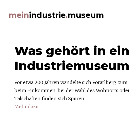
Beiträge Filtern
mein
industrie
.
museum
Themen
ArbeitnehmerInnen (22)
Architektur (24)
Was gehört in ein
Auszeichnungen (8)
Bildung (8)
Ernährung (20)
Industriemuseum
Ereignisse (18)
Erfindungen (20)
Erzeugnisse (38)
Vor etwa 200 Jahren wandelte sich Vorarlberg zum I
Gebäude (33)
Grafik (12)
beim Einkommen, bei der Wahl des Wohnorts oder 
Jubiläen (12)
Talschaften finden sich Spuren.
Kultur (11)
Mehr dazu
Kunst (11)
Medien (11)
Medizin (4)
Wie beeinflusst Industrie mein eigenes Leben?
Migration (16)
Mehr über das Projekt