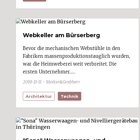
Lochau (2)
Lorüns (1)
Ludesch (2)
Lustenau (22)
Mäder (1)
Webkeller am Bürserberg
Meiningen (1)
Mellau
Mittelberg (4)
Bevor die mechanischen Webstühle in den
Möggers
Fabriken massenproduktionstauglich wurden,
Nenzing (2)
war die Heimweberei weit verbreitet. Die
Nüziders (2)
ersten Unternehmer......
Raggal
Rankweil (10)
2019-11-11 - Motter&Grabherr
Reuthe
Riefensberg
Architektur
Technik
Röns
Röthis
Sankt Anton im Montafon
Sankt Gallenkirch
Sankt Gerold
Satteins (2)
Schlins (3)