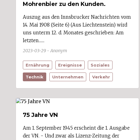
Finanzen/Versicherungen
Mohrenbier zu den Kunden.
Gastgewerbe/Fremdenverkehr (1)
Gesundheit/Körperpflege (2)
Auszug aus den Innsbrucker Nachrichten vom
Glas (1)
14. Mai 1908 (Seite 6) (Aus Liechtenstein) wird
Grafik/Werbung (2)
uns unterm 12. d. Monates geschrieben: Am
Handel (2)
Handwerk (2)
letzten......
Haushalt
2023-03-29 - Anonym
Holzverarbeitung
Kunst/Kultur
Kunststoff/Chemie
Ernährung
Ereignisse
Soziales
Land- und Forstwirtschaft (1)
Metall/Elektro/Elektronik (6)
Technik
Unternehmen
Verkehr
Musik/Unterhaltung
Nahrungs- und Genussmittel (11)
öffentlicher Dienst
Papier/Bürobedarf
Politik (5)
Religion
75 Jahre VN
Soziales (1)
Sport/Freizeit (3)
Am 1. September 1945 erscheint die 1. Ausgabe
Stickerei (6)
der VN. - Und zwar als Lizenz-Zeitung der
Textil/Bekleidung (6)