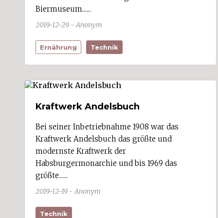
Fußach (3)
Biermuseum......
Gaißau (1)
Gaschurn
2019-12-29 - Anonym
Göfis (2)
Götzis (10)
Ernährung
Technik
Hard (7)
Hittisau
Höchst (3)
Hörbranz (1)
Hohenems (6)
Hohenweiler
Kraftwerk Andelsbuch
Innerbraz
Kennelbach (3)
Bei seiner Inbetriebnahme 1908 war das
Klaus (1)
Klösterle
Kraftwerk Andelsbuch das größte und
Koblach (1)
modernste Kraftwerk der
Krumbach
Habsburgermonarchie und bis 1969 das
Langen bei Bregenz
größte......
Langenegg
Laterns
2019-12-19 - Anonym
Lauterach (4)
Lech (1)
Technik
Lingenau