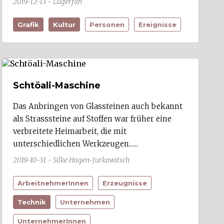
2019-12-13 - Lugerfan
Grafik
Kultur
Personen
Ereignisse
Schtöali-Maschine
Das Anbringen von Glassteinen auch bekannt
als Strasssteine auf Stoffen war früher eine
verbreitete Heimarbeit, die mit
unterschiedlichen Werkzeugen......
2019-10-31 - Silke Hagen-Jurkowitsch
ArbeitnehmerInnen
Erzeugnisse
Technik
Unternehmen
UnternehmerInnen