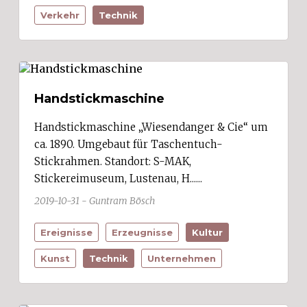
Verkehr
Technik
Handstickmaschine
Handstickmaschine „Wiesendanger & Cie“ um
ca. 1890. Umgebaut für Taschentuch-
Stickrahmen. Standort: S-MAK,
Stickereimuseum, Lustenau, H......
2019-10-31 - Guntram Bösch
Ereignisse
Erzeugnisse
Kultur
Kunst
Technik
Unternehmen