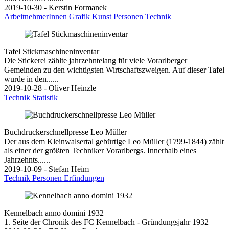
2019-10-30 - Kerstin Formanek
ArbeitnehmerInnen
Grafik
Kunst
Personen
Technik
Tafel Stickmaschineninventar
Die Stickerei zählte jahrzehntelang für viele Vorarlberger
Gemeinden zu den wichtigsten Wirtschaftszweigen. Auf dieser Tafel
wurde in den......
2019-10-28 - Oliver Heinzle
Technik
Statistik
Buchdruckerschnellpresse Leo Müller
Der aus dem Kleinwalsertal gebürtige Leo Müller (1799-1844) zählt
als einer der größten Techniker Vorarlbergs. Innerhalb eines
Jahrzehnts......
2019-10-09 - Stefan Heim
Technik
Personen
Erfindungen
Kennelbach anno domini 1932
1. Seite der Chronik des FC Kennelbach - Gründungsjahr 1932