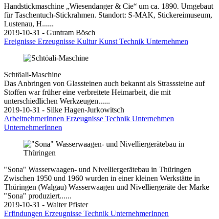
Handstickmaschine „Wiesendanger & Cie“ um ca. 1890. Umgebaut
für Taschentuch-Stickrahmen. Standort: S-MAK, Stickereimuseum,
Lustenau, H......
2019-10-31 - Guntram Bösch
Ereignisse
Erzeugnisse
Kultur
Kunst
Technik
Unternehmen
Schtöali-Maschine
Das Anbringen von Glassteinen auch bekannt als Strasssteine auf
Stoffen war früher eine verbreitete Heimarbeit, die mit
unterschiedlichen Werkzeugen......
2019-10-31 - Silke Hagen-Jurkowitsch
ArbeitnehmerInnen
Erzeugnisse
Technik
Unternehmen
UnternehmerInnen
"Sona" Wasserwaagen- und Nivelliergerätebau in Thüringen
Zwischen 1950 und 1960 wurden in einer kleinen Werkstätte in
Thüringen (Walgau) Wasserwaagen und Nivelliergeräte der Marke
"Sona" produziert......
2019-10-31 - Walter Pfister
Erfindungen
Erzeugnisse
Technik
UnternehmerInnen