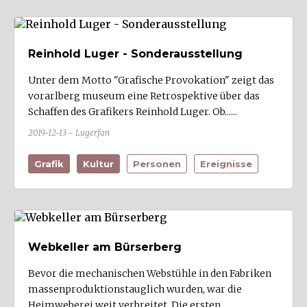
Stallehr (1)
Sulz (1)
Reinhold Luger - Sonderausstellung
Sulzberg (1)
Unter dem Motto "Grafische Provokation" zeigt das
Thüringen (3)
vorarlberg museum eine Retrospektive über das
Thüringerberg
Schaffen des Grafikers Reinhold Luger. Ob......
Tschagguns (2)
2019-12-13 - Lugerfan
Übersaxen (1)
Grafik
Kultur
Personen
Ereignisse
Vandans
Viktorsberg
Warth
Weiler
Webkeller am Bürserberg
Wolfurt (1)
Bevor die mechanischen Webstühle in den Fabriken
Zwischenwasser (2)
massenproduktionstauglich wurden, war die
Heimweberei weit verbreitet. Die ersten