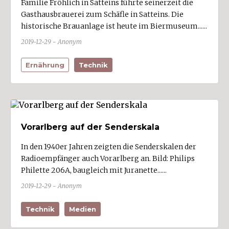
Familie Fröhlich in Satteins führte seinerzeit die
Klaus (1)
Gasthausbrauerei zum Schäfle in Satteins. Die
historische Brauanlage ist heute im Biermuseum......
Klösterle
2019-12-29 - Anonym
Koblach (1)
Krumbach
Ernährung
Technik
Langen bei Bregenz
Langenegg
Laterns
Lauterach (4)
Vorarlberg auf der Senderskala
Lech (1)
In den 1940er Jahren zeigten die Senderskalen der
Radioempfänger auch Vorarlberg an. Bild: Philips
Lingenau
Philette 206A, baugleich mit Juranette......
Lochau (2)
2019-12-29 - Anonym
Lorüns (1)
Ludesch (2)
Technik
Medien
Lustenau (22)