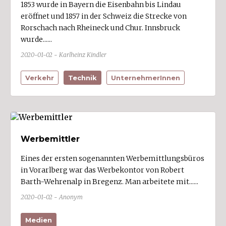
1853 wurde in Bayern die Eisenbahn bis Lindau
Buch
eröffnet und 1857 in der Schweiz die Strecke von
Rorschach nach Rheineck und Chur. Innsbruck
Bürs (3)
wurde......
Bürserberg (1)
2020-01-02 - Karlheinz Kindler
Dalaas (1)
Damüls
Verkehr
Technik
UnternehmerInnen
Doren (1)
Dornbirn (37)
Düns
Werbemittler
Dünserberg (1)
Egg
Eines der ersten sogenannten Werbemittlungsbüros
in Vorarlberg war das Werbekontor von Robert
Eichenberg
Barth-Wehrenalp in Bregenz. Man arbeitete mit......
Feldkirch (36)
2020-01-02 - Anonym
Fontanella
Medien
Frastanz (3)