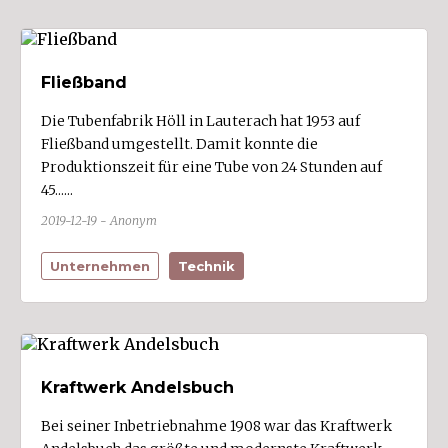
Mäder (1)
Meiningen (1)
Fließband
Mellau
Mittelberg (4)
Die Tubenfabrik Höll in Lauterach hat 1953 auf
Fließband umgestellt. Damit konnte die
Möggers
Produktionszeit für eine Tube von 24 Stunden auf
Nenzing (2)
45......
Nüziders (2)
2019-12-19 - Anonym
Raggal
Unternehmen
Technik
Rankweil (10)
Reuthe
Riefensberg
Röns
Kraftwerk Andelsbuch
Röthis
Bei seiner Inbetriebnahme 1908 war das Kraftwerk
Sankt Anton im Montafon