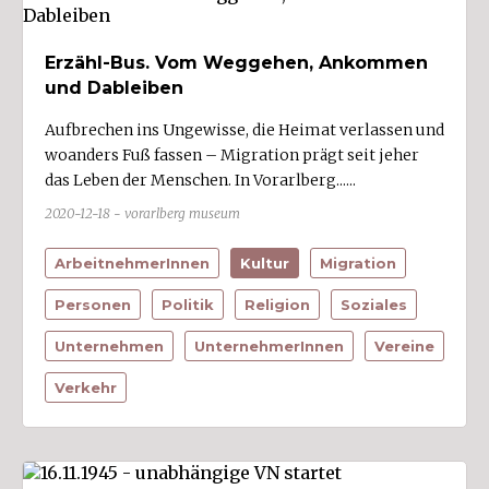
Fahrzeuge (3)
Erzähl-Bus. Vom Weggehen, Ankommen
Finanzen/Versicherungen
und Dableiben
Gastgewerbe/Fremdenverkehr (1)
Aufbrechen ins Ungewisse, die Heimat verlassen und
Gesundheit/Körperpflege (2)
woanders Fuß fassen – Migration prägt seit jeher
Glas (1)
das Leben der Menschen. In Vorarlberg......
Grafik/Werbung (2)
2020-12-18 - vorarlberg museum
Handel (2)
ArbeitnehmerInnen
Kultur
Migration
Handwerk (2)
Personen
Politik
Religion
Soziales
Haushalt
Unternehmen
UnternehmerInnen
Vereine
Holzverarbeitung
Kunst/Kultur
Verkehr
Kunststoff/Chemie
Land- und Forstwirtschaft (1)
Metall/Elektro/Elektronik (6)