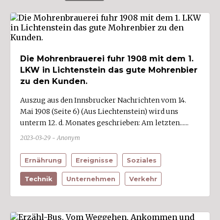
Soziales (26)
Sport (13)
Statistik (6)
Technik (49)
Die Mohrenbrauerei fuhr 1908 mit dem 1.
Unternehmen (78)
LKW in Lichtenstein das gute Mohrenbier
UnternehmerInnen (33)
zu den Kunden.
Vereine (7)
Auszug aus den Innsbrucker Nachrichten vom 14.
Mai 1908 (Seite 6) (Aus Liechtenstein) wird uns
Verkehr (37)
unterm 12. d. Monates geschrieben: Am letzten......
Verwaltung (9)
2023-03-29 - Anonym
Ernährung
Ereignisse
Soziales
Wirtschaftszweige
Technik
Unternehmen
Verkehr
Bau/Baustoffe (3)
Bildung/Wissenschaft (2)
Energie- und Wasserversorgung (5)