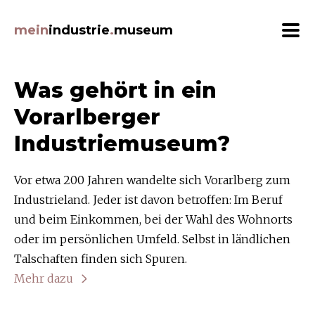
Beiträge Filtern
mein
industrie
.
museum
Themen
Was gehört in ein
ArbeitnehmerInnen (22)
Vorarlberger
Architektur (24)
Industriemuseum?
Auszeichnungen (8)
Bildung (8)
Vor etwa 200 Jahren wandelte sich Vorarlberg zum
Ernährung (20)
Industrieland. Jeder ist davon betroffen: Im Beruf
Ereignisse (18)
und beim Einkommen, bei der Wahl des Wohnorts
Erfindungen (20)
oder im persönlichen Umfeld. Selbst in ländlichen
Erzeugnisse (38)
Talschaften finden sich Spuren.
Gebäude (33)
Mehr dazu
Grafik (12)