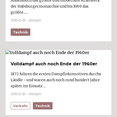
Andelsbuch das größte und modernste Kraftwerk
Sankt Gallenkirch
der Habsburgermonarchie und bis 1969 das
größte......
Sankt Gerold
2019-12-19 - Anonym
Satteins (2)
Schlins (3)
Technik
Schnepfau
Schnifis (1)
Schoppernau
Volldampf auch noch Ende der 1960er
Schröcken
Schruns (4)
1872 fuhren die ersten Dampflokomotiven durchs
Ländle - und waren auch noch rund hundert Jahre
Schwarzach (3)
später im Einsatz ...
Schwarzenberg
2019-12-16 - Anonym
Sibratsgfäll
Verkehr
Technik
Silbertal
Sonntag