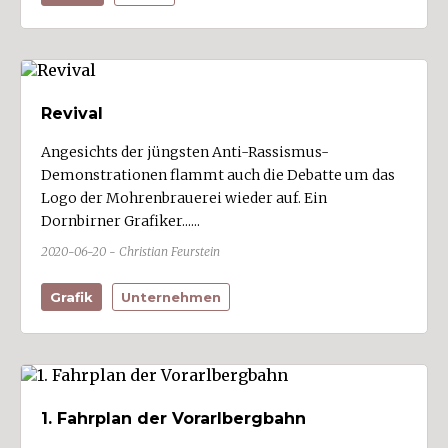
Ort
Alberschwende (1)
Altach (1)
Revival
Andelsbuch (1)
Au
Angesichts der jüngsten Anti-Rassismus-
Demonstrationen flammt auch die Debatte um das
Bartholomäberg (2)
Logo der Mohrenbrauerei wieder auf. Ein
Bezau (1)
Dornbirner Grafiker......
Bildstein (2)
2020-06-20 - Christian Feurstein
Bizau
Grafik
Unternehmen
Blons
Bludenz (14)
Bludesch (4)
Brand (1)
1. Fahrplan der Vorarlbergbahn
Bregenz (21)