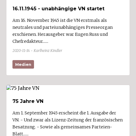
16.11.1945 - unabhängige VN startet
Musik/Unterhaltung
Nahrungs- und Genussmittel (11)
Am 16. November 1945 ist die VN erstmals als
neutrales und parteiunabhängiges Presseorgan
öffentlicher Dienst
erschienen. Herausgeber war Eugen Russ und
Papier/Bürobedarf
Chefredakteur......
Politik (5)
2020-11-14 - Karlheinz Kindler
Religion
Medien
Soziales (1)
Sport/Freizeit (3)
Stickerei (6)
Textil/Bekleidung (6)
75 Jahre VN
Verkehr/Transport (5)
Am 1. September 1945 erscheint die 1. Ausgabe der
Wirtschaftsdienste (4)
VN. - Und zwar als Lizenz-Zeitung der französischen
Besatzung. - Sowie als gemeinsames Parteien-
Blatt......