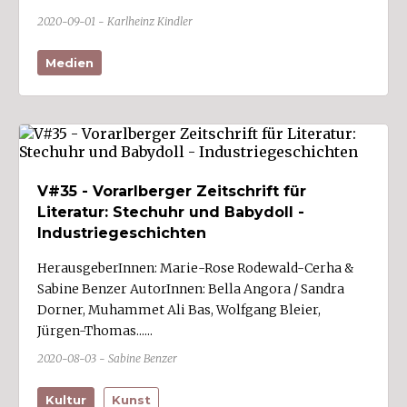
Region
2020-09-01 - Karlheinz Kindler
Arlbergregion (5)
Medien
Brandnertal (6)
Bregenzerwald (14)
Großes Walsertal (5)
Kleinwalsertal (9)
V#35 - Vorarlberger Zeitschrift für
Klostertal (5)
Literatur: Stechuhr und Babydoll -
Laternsertal (5)
Industriegeschichten
Leiblachtal (8)
HerausgeberInnen: Marie-Rose Rodewald-Cerha &
Montafon (17)
Sabine Benzer AutorInnen: Bella Angora / Sandra
Dorner, Muhammet Ali Bas, Wolfgang Bleier,
Rheintal (154)
Jürgen-Thomas......
Walgau (53)
2020-08-03 - Sabine Benzer
Kultur
Kunst