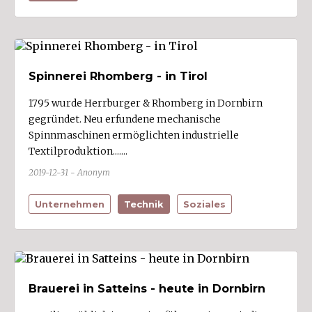
Fraxern
Fußach (3)
Gaißau (1)
Spinnerei Rhomberg - in Tirol
Gaschurn
1795 wurde Herrburger & Rhomberg in Dornbirn
Göfis (2)
gegründet. Neu erfundene mechanische
Götzis (10)
Spinnmaschinen ermöglichten industrielle
Hard (7)
Textilproduktion.......
Hittisau
2019-12-31 - Anonym
Höchst (3)
Unternehmen
Technik
Soziales
Hörbranz (1)
Hohenems (6)
Hohenweiler
Innerbraz
Brauerei in Satteins - heute in Dornbirn
Kennelbach (3)