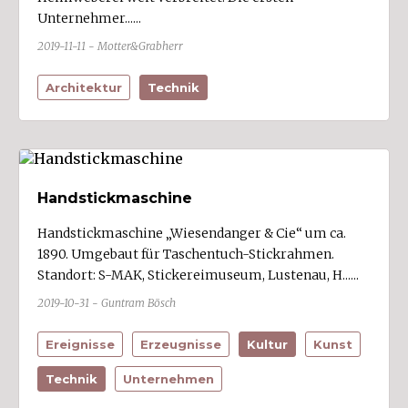
Unternehmer......
2019-11-11 - Motter&Grabherr
Treffer anzeigen
Architektur
Technik
Handstickmaschine
Handstickmaschine „Wiesendanger & Cie“ um ca.
1890. Umgebaut für Taschentuch-Stickrahmen.
Standort: S-MAK, Stickereimuseum, Lustenau, H......
2019-10-31 - Guntram Bösch
Ereignisse
Erzeugnisse
Kultur
Kunst
Technik
Unternehmen