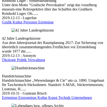
Reinhold Luger - Sonderausstellung
Unter dem Motto "Grafische Provokation" zeigt das vorarlberg
museum eine Retrospektive über das Schaffen des Grafikers
Reinhold Luger. Ob......
2019-12-13 - Lugerfan
Grafik
Kultur
Personen
Ereignisse
42 Jahre Landesgrünzone
Aus dem Jahresjournal der Raumplanung 2017: Zur Sicherung von
überörtlich zusammenhängenden Freiflächen vor Zersiedelung
wurde 1977 die......
2019-12-13 - Anonym
Ökologie
Politik
Verwaltung
Handstickmaschine
Handstickmaschine „Wiesendanger & Cie“ um ca. 1890. Umgebaut
für Taschentuch-Stickrahmen. Standort: S-MAK, Stickereimuseum,
Lustenau, H......
2019-10-31 - Guntram Bösch
Ereignisse
Erzeugnisse
Kultur
Kunst
Technik
Unternehmen