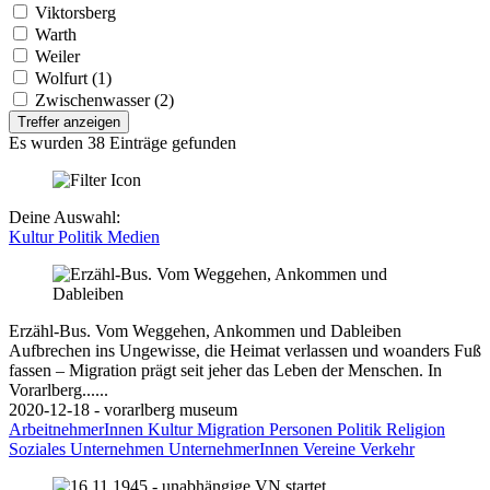
Viktorsberg
Warth
Weiler
Wolfurt (1)
Zwischenwasser (2)
Treffer anzeigen
Es wurden 38 Einträge gefunden
Deine Auswahl:
Kultur
Politik
Medien
Erzähl-Bus. Vom Weggehen, Ankommen und Dableiben
Aufbrechen ins Ungewisse, die Heimat verlassen und woanders Fuß
fassen – Migration prägt seit jeher das Leben der Menschen. In
Vorarlberg......
2020-12-18 - vorarlberg museum
ArbeitnehmerInnen
Kultur
Migration
Personen
Politik
Religion
Soziales
Unternehmen
UnternehmerInnen
Vereine
Verkehr