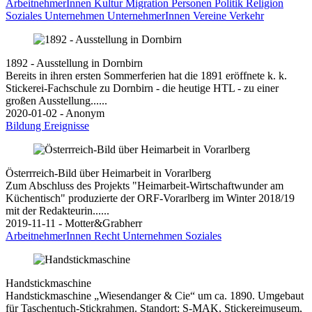
ArbeitnehmerInnen
Kultur
Migration
Personen
Politik
Religion
Soziales
Unternehmen
UnternehmerInnen
Vereine
Verkehr
1892 - Ausstellung in Dornbirn
Bereits in ihren ersten Sommerferien hat die 1891 eröffnete k. k.
Stickerei-Fachschule zu Dornbirn - die heutige HTL - zu einer
großen Ausstellung......
2020-01-02 - Anonym
Bildung
Ereignisse
Österrreich-Bild über Heimarbeit in Vorarlberg
Zum Abschluss des Projekts "Heimarbeit-Wirtschaftwunder am
Küchentisch" produzierte der ORF-Vorarlberg im Winter 2018/19
mit der Redakteurin......
2019-11-11 - Motter&Grabherr
ArbeitnehmerInnen
Recht
Unternehmen
Soziales
Handstickmaschine
Handstickmaschine „Wiesendanger & Cie“ um ca. 1890. Umgebaut
für Taschentuch-Stickrahmen. Standort: S-MAK, Stickereimuseum,