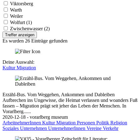
Viktorsberg
Warth
Weiler
Wolfurt (1)
Zwischenwasser (2)
Treffer anzeigen
Es wurden 26 Einträge gefunden
Deine Auswahl:
Kultur
Migration
Erzähl-Bus. Vom Weggehen, Ankommen und Dableiben
Aufbrechen ins Ungewisse, die Heimat verlassen und woanders Fuß
fassen – Migration prägt seit jeher das Leben der Menschen. In
Vorarlberg......
2020-12-18 - vorarlberg museum
ArbeitnehmerInnen
Kultur
Migration
Personen
Politik
Religion
Soziales
Unternehmen
UnternehmerInnen
Vereine
Verkehr